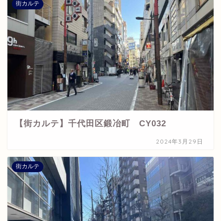
街カルテ
【街カルテ】千代田区鍛冶町 CY032
2024年3月29日
街カルテ