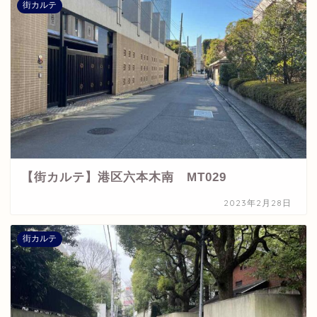
街カルテ
【街カルテ】港区六本木南 MT029
2023年2月28日
街カルテ