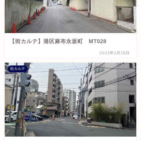
【街カルテ】港区麻布永坂町 MT028
2023年2月28日
街カルテ