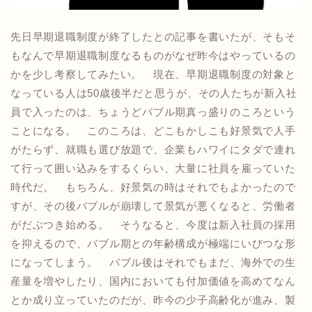
先日早期退職制度が終了したとの記事を書いたが、そもそ
もなんで早期退職制度なるものがなぜ昨今はやっているの
かを少し考察してみたい。 現在、早期退職制度の対象と
なっている人は50歳後半だと思うが、その人たちが新入社
員で入ったのは、ちょうどバブル期真っ盛りのころという
ことになる。 このころは、どこもかしこも好景気で人手
がたらず、就職も選び放題で、企業もハワイにタダで連れ
て行って囲い込みをするくらい、大量に社員を雇っていた
時代だ。 もちろん、好景気の時はそれでもよかったので
すが、その後バブルが崩壊して景気が悪くなると、労働者
がだぶつき始める。 そうなると、今度は新入社員の採用
を抑えるので、バブル期との年齢構成が極端にいびつな形
になってしまう。 バブル後はそれでもまだ、海外での生
産量を増やしたり、国内においても付加価値を高めてなん
とか成り立っていたのだが、昨今の少子高齢化が進み、製