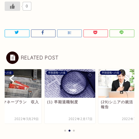
0
RELATED POST
退職への道
早期退職への道
早期退職への道
5) マネープラン 収入
(1) 早期退職制度
(29)シニアの就活 
報告
2022年3月29日
2022年2月17日
2022年7月