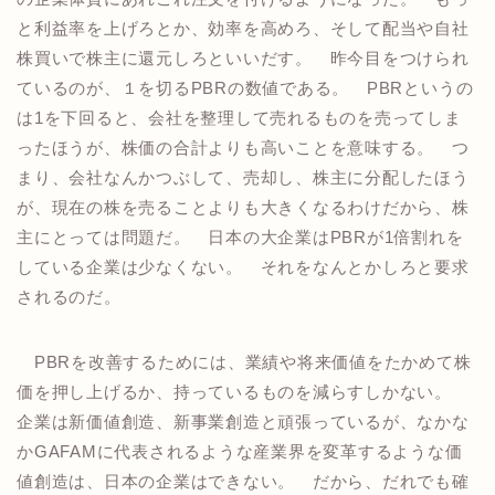
と利益率を上げろとか、効率を高めろ、そして配当や自社
株買いで株主に還元しろといいだす。 昨今目をつけられ
ているのが、１を切るPBRの数値である。 PBRというの
は1を下回ると、会社を整理して売れるものを売ってしま
ったほうが、株価の合計よりも高いことを意味する。 つ
まり、会社なんかつぶして、売却し、株主に分配したほう
が、現在の株を売ることよりも大きくなるわけだから、株
主にとっては問題だ。 日本の大企業はPBRが1倍割れを
している企業は少なくない。 それをなんとかしろと要求
されるのだ。
PBRを改善するためには、業績や将来価値をたかめて株
価を押し上げるか、持っているものを減らすしかない。
企業は新価値創造、新事業創造と頑張っているが、なかな
かGAFAMに代表されるような産業界を変革するような価
値創造は、日本の企業はできない。 だから、だれでも確