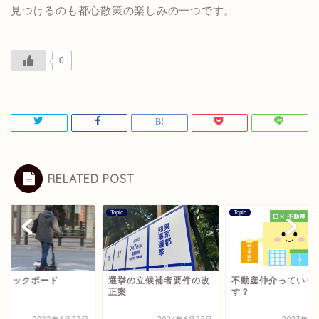
見つけるのも都心散策の楽しみの一つです。
0
RELATED POST
Topic
Topic
動キックボード
選挙の立候補者要件の改
不動産仲介っていり
正案
す？