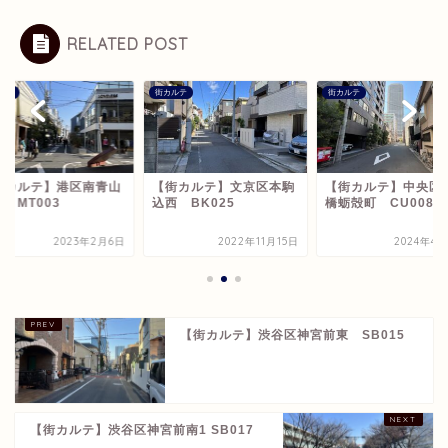
RELATED POST
ルテ
街カルテ
街カルテ
街カルテ】港区南青山
【街カルテ】文京区本駒
【街カルテ】中央区
 MT003
込西 BK025
橋蛎殻町 CU008
2023年2月6日
2022年11月15日
2024年4月
【街カルテ】渋谷区神宮前東 SB015
【街カルテ】渋谷区神宮前南1 SB017