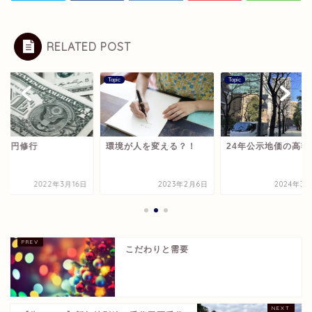
RELATED POST
Topic
Topic
00万円修行
環境が人を変える？！
24年公示地価の高額
2022年3月16日
2023年2月6日
2024年3月
こだわりと需要