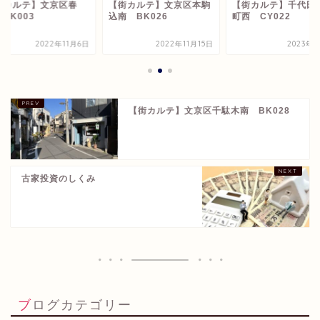
街カルテ】文京区春
【街カルテ】文京区本駒
【街カルテ】千代田
BK003
込南 BK026
町西 CY022
2022年11月6日
2022年11月15日
2023年1
【街カルテ】文京区千駄木南 BK028
古家投資のしくみ
ブログカテゴリー