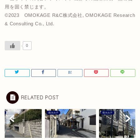
用を固く禁じます。
©️2023 OMOKAGE R&C株式会社, OMOKAGE Research
& Consulting Co., Ltd.
0
RELATED POST
ルテ
街カルテ
街カルテ