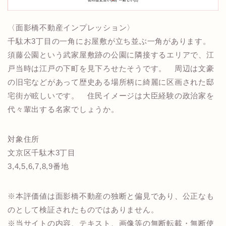
〈面影橋不動産インプレッション〉
千駄木3丁目の一角にお屋敷が立ち並ぶ一角があります。
須藤公園という武家屋敷跡の公園に隣接するエリアで、江
戸当時は江戸の下町を見下ろせたそうです。 周辺は文豪
の旧宅などがあって歴史ある場所柄に綺麗に区画された邸
宅街が眩しいです。 住民イメージは大臣経験の政治家を
代々輩出する名家でしょうか。
対象住所
文京区千駄木3丁目
3,4,5,6,7,8,9番地
※本評価値は面影橋不動産の独断と偏見であり、公正なも
のとして検証されたものではありません。
※当サイトの内容、テキスト、画像等の無断転載・無断使