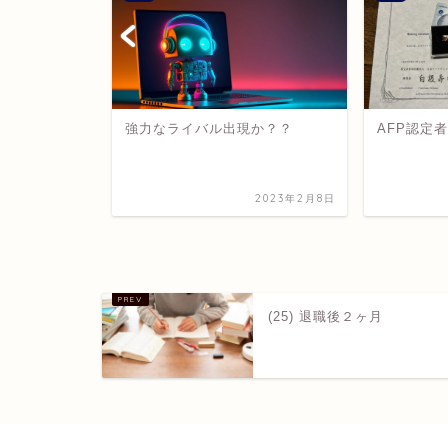
強力なライバル出現か？？
AFP認定
2023年1月21日
2023年2月8日
(25) 退職後２ヶ月