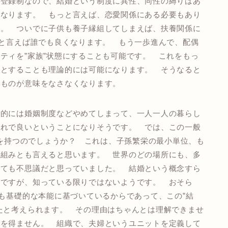
の登録制なので、結婚という制度に異性、同性の縛りはあ
くなります。 もっと言えば、恋愛関係にある必要もあり
す。 ついでに子供も養子縁組してしまえば、扶養関係に
いと言えば誰でも良くなります。 もう一歩進んで、配偶
ティを”家族”状態にすることも可能です。 これをもっ
族とすることも理論的には可能になります。 そうなると
のものが意味をなさなくなります。
的には婚姻制度などやめてしまって、一人一人の暮らし
それで良いということになりそうです。 では、この一般
味を持つのでしょうか？ これは、子孫繁栄の最小単位、も
仕組みとも言えると思います。 世界のどの場所にも、多
とても不思議だと思っていました。 結婚という概念すら
のですが、知っている限りではないようです。 おそら
とも基礎的な本能に基づいているからであって、この”結
たと考えられます。 その理由はちゃんとは理解できませ
るを得ません。 組織で、夫婦というユニットを定義して