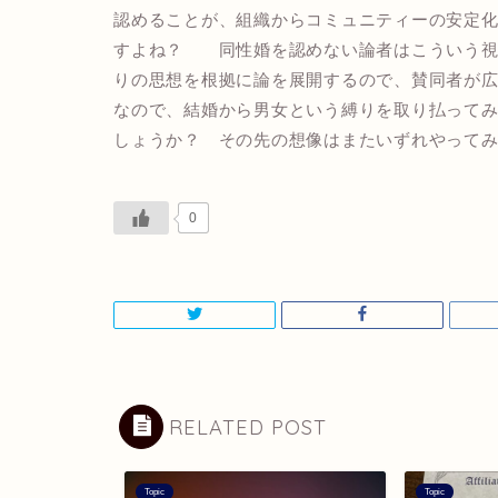
認めることが、組織からコミュニティーの安定
すよね？ 同性婚を認めない論者はこういう視
りの思想を根拠に論を展開するので、賛同者が
なので、結婚から男女という縛りを取り払って
しょうか？ その先の想像はまたいずれやって
0
RELATED POST
Topic
Topic