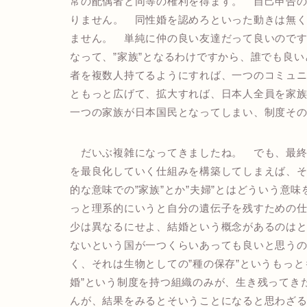
常の配偶者と同等の権利を得ます。 自己申告
りません。 同性婚を認めろといった動きは無
ません。 単純に仲の良い友達だって良いので
なって、”家族”となるわけですから、誰でも良
者を複数人持てるようにすれば、一つのコミュニ
ともっと広げて、拡大すれば、日本人全員を家
一つの家族が日本国民となってしまい、制度そ
だいぶ複雑になってきましたね。 でも、最終
を最良化していく仕組みを構築してしまえば、
的な意味での”家族”とか”夫婦”とはどういう意
っと理系的にいうと自分の遺伝子を残すための
少は異なるにせよ、結婚という概念があるのは
ないという国が一つくらいあっても良いと思う
く、それは生物としての”種の保存”というもっ
婚”という制度を持つ組織のみが、生き残ってき
んが、結果をみるとそいうことになると思わざ