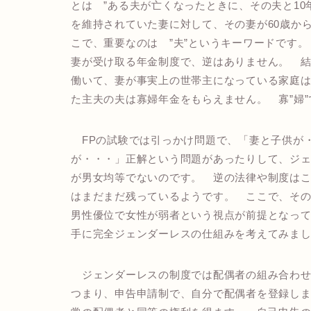
とは ”ある夫が亡くなったときに、その夫と1
を維持されていた妻に対して、その妻が60歳から
こで、重要なのは ”夫”というキーワードです。
妻が受け取る年金制度で、逆はありません。 
働いて、妻が事実上の世帯主になっている家庭
た主夫の夫は寡婦年金をもらえません。 寡”婦
FPの試験では引っかけ問題で、「妻と子供が
が・・・」正解という問題があったりして、ジ
が男女均等でないのです。 逆の法律や制度は
はまだまだ残っているようです。 ここで、そ
男性優位で女性が弱者という視点が前提となっ
手に完全ジェンダーレスの仕組みを考えてみま
ジェンダーレスの制度では配偶者の組み合わせ
つまり、申告申請制で、自分で配偶者を登録し