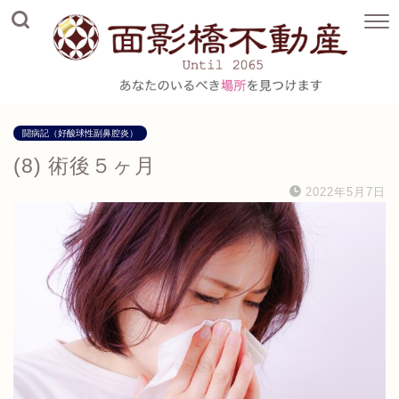
闘病記（好酸球性副鼻腔炎）
(8) 術後５ヶ月
2022年5月7日