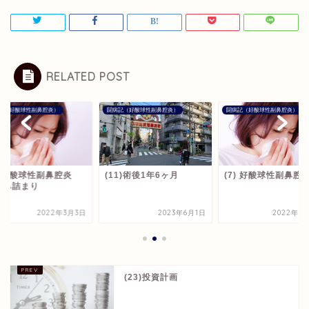
RELATED POST
記（好酸球性副鼻腔炎）
闘病記（好酸球性副鼻腔炎）
闘病記（好酸球性副鼻腔炎）
1) 好酸球性副鼻腔炎
(11)術後1年6ヶ月
(7) 好酸球性副鼻腔
年鼻詰まり
2022年3月3日
2023年6月1日
2022年3
(23)投資計画