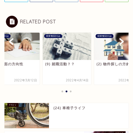
RELATED POST
奮闘日誌
開業奮闘日誌
開業奮闘日誌
) 当面の方向性
(9) 就職活動？？
(2) 物件探しの方針
2022年3月12日
2022年4月14日
2022年3
(24) 車椅子ライフ