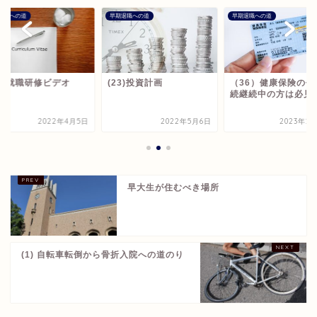
退職への道
早期退職への道
早期退職への道
7) 就職研修ビデオ
(23)投資計画
（36）健康保険の任
続継続中の方は必見
2022年4月5日
2022年5月6日
2023年2
早大生が住むべき場所
(1) 自転車転倒から骨折入院への道のり